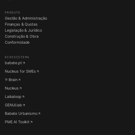
PRODUTO
Gestão & Administração
Finanças & Quotas
Legislação & Jurídico
Construção & Obra
Conformidade
ECOSSISTEMA
babete.pt
Nucleus for SMEs
Y-Brain
Nucleus
Laikaloop
GENUI.lab
Babete Urbanismo
PME AI Toolkit