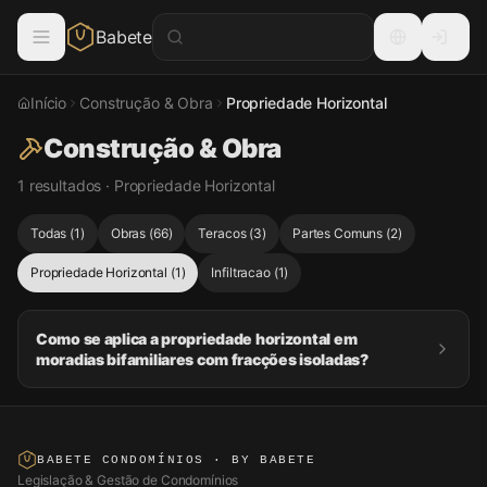
Babete
Início
Construção & Obra
Propriedade Horizontal
Construção & Obra
1 resultados · Propriedade Horizontal
Todas
(
1
)
Obras
(
66
)
Teracos
(
3
)
Partes Comuns
(
2
)
Propriedade Horizontal
(
1
)
Infiltracao
(
1
)
Como se aplica a propriedade horizontal em
moradias bifamiliares com fracções isoladas?
BABETE CONDOMÍNIOS
· BY BABETE
Legislação & Gestão de Condomínios