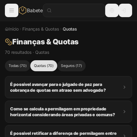
Babete
Início
Finanças & Quotas
Quotas
Finanças & Quotas
70 resultados · Quotas
Todas
(
70
)
Quotas
(
70
)
Seguros
(
17
)
É possível avançar para o julgado de paz para
cobrança de quotas em atraso sem advogado?
Como se calcula a permilagem em propriedade
horizontal considerando áreas privadas e comuns?
É possível retificar a diferença de permilagem entre