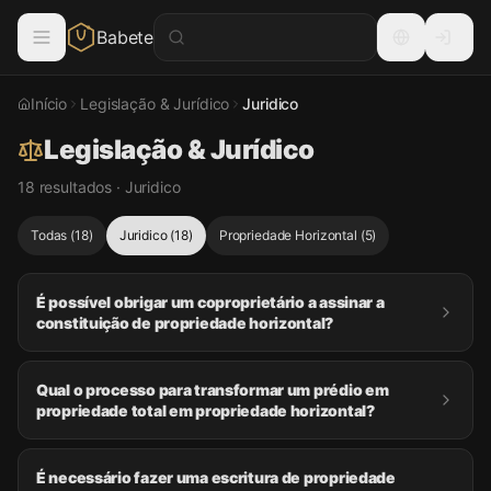
Babete
Início
Legislação & Jurídico
Juridico
Legislação & Jurídico
18 resultados · Juridico
Todas
(
18
)
Juridico
(
18
)
Propriedade Horizontal
(
5
)
É possível obrigar um coproprietário a assinar a
constituição de propriedade horizontal?
Qual o processo para transformar um prédio em
propriedade total em propriedade horizontal?
É necessário fazer uma escritura de propriedade