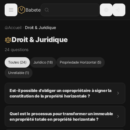
Babete
Accueil
Droit & Juridique
Droit & Juridique
24 questions
Toutes
(
24
)
Juridico
(
18
)
Propriedade Horizontal
(
5
)
Unreliable
(
1
)
Est-il possible d'obliger un copropriétaire à signer la
constitution de la propriété horizontale ?
Quel est le processus pour transformer un immeuble
en propriété totale en propriété horizontale ?