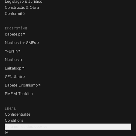
Legislação & Jurídico
Construção & Obra
Conformité
ÉCOSYSTÈME
babete.pt
Nucleus for SMEs
Y-Brain
Nucleus
Laikaloop
GENUI.lab
Babete Urbanismo
PME AI Toolkit
LÉGAL
Confidentialité
Conditions
Paramètres des cookies
IA